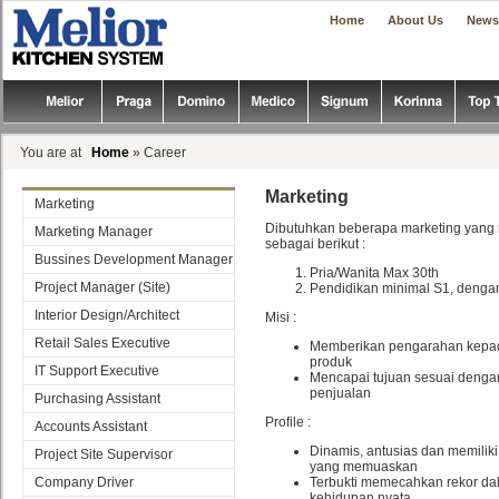
|
|
Home
About Us
News
You are at
Home
» Career
Marketing
Marketing
Dibutuhkan beberapa marketing yang 
Marketing Manager
sebagai berikut :
Bussines Development Manager
Pria/Wanita Max 30th
Project Manager (Site)
Pendidikan minimal S1, dengan
Interior Design/Architect
Misi :
Retail Sales Executive
Memberikan pengarahan kepad
produk
IT Support Executive
Mencapai tujuan sesuai dengan
penjualan
Purchasing Assistant
Profile :
Accounts Assistant
Dinamis, antusias dan memiliki
Project Site Supervisor
yang memuaskan
Company Driver
Terbukti memecahkan rekor da
kehidupan nyata