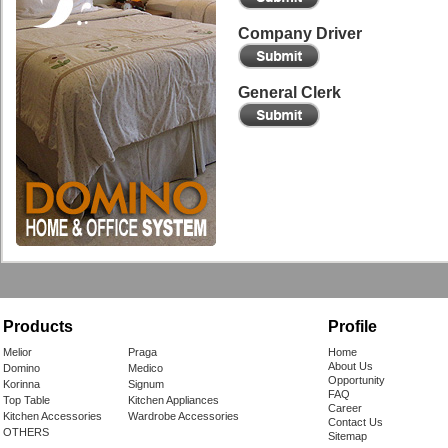
Company Driver
General Clerk
Products
Profile
Melior
Praga
Home
About Us
Domino
Medico
Opportunity
Korinna
Signum
FAQ
Top Table
Kitchen Appliances
Career
Kitchen Accessories
Wardrobe Accessories
Contact Us
OTHERS
Sitemap