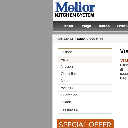
You are at
Home
» About Us
Vi
History
Vision
Visi
Pili
Mission
dite
Commitment
(
good
Bagi
Motto
Awards
Guarantee
Clients
Testimonial