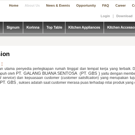
|
|
|
|
|
|
Home
About Us
News & Events
Opportunity
FAQ
Career
C
|
Login
Download
sion
 :
han utama penyedia perlegkapan rumah tinggal dan tempat kerja yang terbaik. 
PT. GALANG BUANA SENTOSA (PT. GBS )
mpuh oleh
yaitu dengan member
 service
) dan kepuasaan customer (
customer satisfication
) yang merupakan tuj
PT. GBS
, sukses adalah saat customer merasa puas terhadap nilai produk yang 